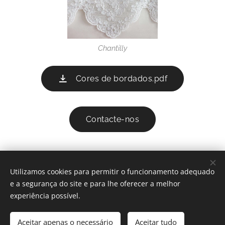
Chantilly
Cores de bordados.pdf
Contacte-nos
Utilizamos cookies para permitir o funcionamento adequado
© 2022 decora-m
All rights reserved
e a segurança do site e para lhe oferecer a melhor
Cookies
experiência possível.
Idiomas
Aceitar apenas o necessário
Aceitar tudo