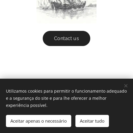
Contact us
Utilizamos cookies para permitir o funcionamento adequado
© 2022 decora-m All rights reserved
e a segurança do site e para lhe oferecer a melhor
Cookies
experiência possível.
Languages
Aceitar apenas o necessário
Aceitar tudo
Português
English